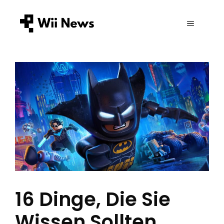
Zum
Inhalt
MENÜ
springen
16 Dinge, Die Sie
Wissen Sollten,