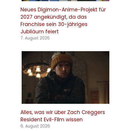
Neues Digimon-Anime-Projekt für
2027 angekündigt, da das
Franchise sein 30-jähriges
Jubiläum feiert
7. August 2026
Alles, was wir über Zach Creggers
Resident Evil-Film wissen
6. August 2026