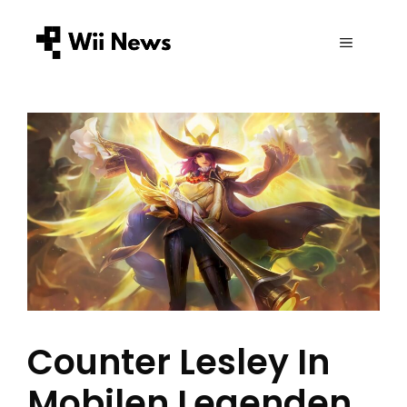
Zum
Inhalt
MENÜ
springen
Counter Lesley In
Mobilen Legenden