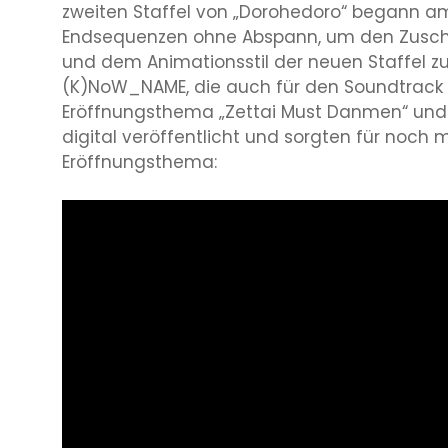
zweiten Staffel von „Dorohedoro“ begann 
Endsequenzen ohne Abspann, um den Zuschau
und dem Animationsstil der neuen Staffel z
(K)NoW_NAME, die auch für den Soundtrack d
Eröffnungsthema „Zettai Must Danmen“ un
digital veröffentlicht und sorgten für noch m
Eröffnungsthema: