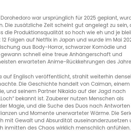
n Dorohedoro war ursprünglich für 2025 geplant, wur
n. Die zusätzliche Zeit scheint gut angelegt zu sein,
die Produktionsqualität so hoch wie eh und je blei
t 12 Folgen auf Netflix in Japan und wurde im Mai 20
e Mischung aus Body-Horror, schwarzer Komödie und
t gewann schnell eine treue Anhängerschaft und
 meisten erwarteten Anime-Rückkehrungen des Jahre
auf Englisch veröffentlicht, strahlt weiterhin dense
achte. Die Geschichte handelt von Caiman, einem
e, und seinem Partner Nikaido auf der Jagd nach
 „Loch“ bekannt ist. Zauberer nutzen Menschen als
kler Magie, und die Suche des Duos nach Antworten
 Allianzen und Momente unerwarteter Wärme. Die Seri
sich mit Gewalt und Absurdität auseinanderzusetzen
ich inmitten des Chaos wirklich menschlich anfühlen.