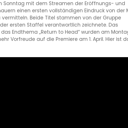
am Sonntag mit dem Streamen der Eröffnungs- und
ern einen ersten vollständigen Eindruck von der 
u vermitteln. Beide Titel stammen von der Gruppe
er ersten Staffel verantwortlich zeichnete. Das
d das Endthema „Return to Head“ wurden am Monta
ehr Vorfreude auf die Premiere am 1. April. Hier ist d