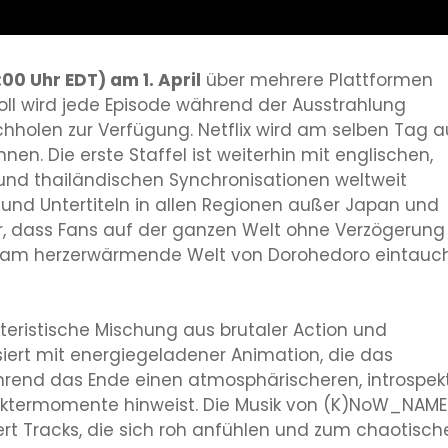
:00 Uhr EDT) am 1. April
über mehrere Plattformen
roll wird jede Episode während der Ausstrahlung
achholen zur Verfügung. Netflix wird am selben Tag 
en. Die erste Staffel ist weiterhin mit englischen,
 und thailändischen Synchronisationen weltweit
nd Untertiteln in allen Regionen außer Japan und
her, dass Fans auf der ganzen Welt ohne Verzögerung
eltsam herzerwärmende Welt von Dorohedoro eintauc
teristische Mischung aus brutaler Action und
iert mit energiegeladener Animation, die das
hrend das Ende einen atmosphärischeren, introspek
aktermomente hinweist. Die Musik von (K)NoW_NAME
fert Tracks, die sich roh anfühlen und zum chaotisch