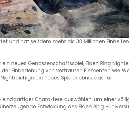
tet und hat seitdem mehr als 30 Millionen Einheiten
t ein neues Genossenschaftsspiel, Elden Ring Nighte
ei der Einbeziehung von vertrauten Elementen wie W
ightreichign ein neues Spielerlebnis, das für
te einzigartiger Charaktere auswählen, um einer völli
 überzeugende Entwicklung des Elden Ring -Univer