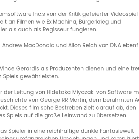
omsoftware Inc.s von der Kritik gefeierter Videospiel
rbeit an Filmen wie Ex Machina, Bürgerkrieg und
ler als auch als Regisseur fungieren.
bei Andrew MacDonald und Allon Reich von DNA ebenf
ince Gerardis als Produzenten dienen und eine tr
Spiels gewährleisten.
er der Leitung von Hidetaka Miyazaki von Software m
geschichte von George RR Martin, dem berühmten A
ckt. Dieses filmische Bestreben zielt darauf ab, den
s Spiels auf die große Leinwand zu übersetzen.
as Spieler in eine reichhaltige dunkle Fantasiewelt
ng seiner umfangreichen Umgebungen und komplizier