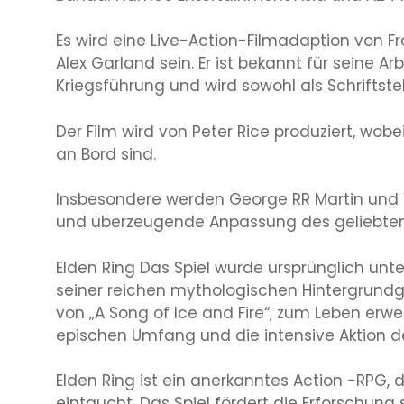
Es wird eine Live-Action-Filmadaption von Fr
Alex Garland sein. Er ist bekannt für seine A
Kriegsführung und wird sowohl als Schriftstel
Der Film wird von Peter Rice produziert, wo
an Bord sind.
Insbesondere werden George RR Martin und V
und überzeugende Anpassung des geliebten 
Elden Ring Das Spiel wurde ursprünglich unt
seiner reichen mythologischen Hintergrund
von „A Song of Ice and Fire“, zum Leben erwe
epischen Umfang und die intensive Aktion de
Elden Ring ist ein anerkanntes Action -RPG, d
eintaucht. Das Spiel fördert die Erforschu