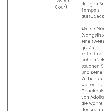
(zweiter
Heiligen Sol-
Cour)
Tempels
aufzudecken.
Als die Pläne 
Evangelisten 
eine zweite
große
Katastrophe
näher rücken,
tauchen Shin
und seine
Verbündeten
weiter in die
Geheimnisse
von Adolla u
die wahre Nat
der spontane