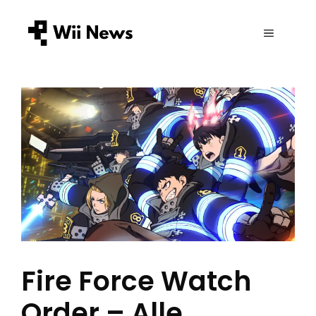
Zum
Inhalt
MENÜ
springen
Fire Force Watch
Order – Alle