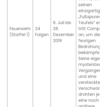
seinen
einzigartigen
„Fußspuren d
6. Juli bis
Teufels“ eintra
Feuerwehr
24
28.
tritt Company
(Staffel 1)
Folgen
Dezember
an, um diese
2019
feurigen
Bedrohungen
bekämpfen.
Seine eigene
mysteriöse
Vergangenhei
und eine
versteckte
Verschwörun
drohten jedoc
eine noch
größere