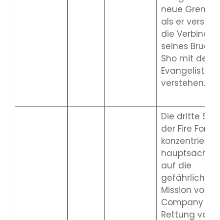
neue Grenzen
als er versuch
die Verbindu
seines Bruder
Sho mit dem
Evangelisten 
verstehen.
Die dritte Staf
der Fire Force
konzentriert s
hauptsächlic
auf die
gefährliche
Mission von
Company 8 z
Rettung von