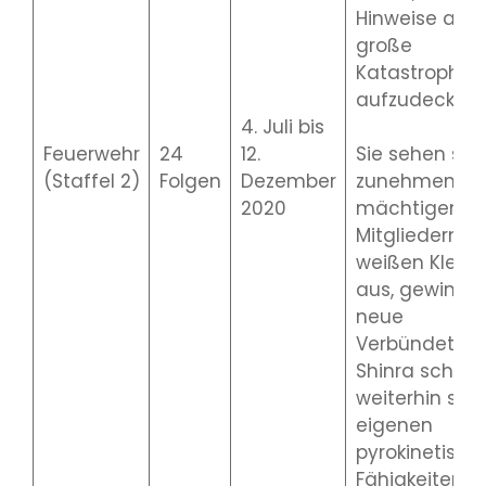
Hinweise auf 
große
Katastrophe
aufzudecken.
4. Juli bis
Feuerwehr
24
12.
Sie sehen sic
(Staffel 2)
Folgen
Dezember
zunehmend
2020
mächtigen
Mitgliedern d
weißen Kleid
aus, gewinne
neue
Verbündete, 
Shinra schieb
weiterhin sei
eigenen
pyrokinetisch
Fähigkeiten in