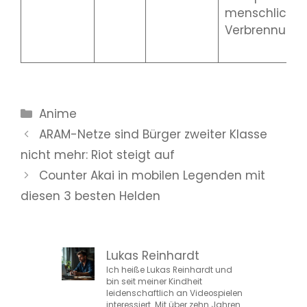
menschliche
Verbrennung e
Kategorien
Anime
ARAM-Netze sind Bürger zweiter Klasse
nicht mehr: Riot steigt auf
Counter Akai in mobilen Legenden mit
diesen 3 besten Helden
Lukas Reinhardt
Ich heiße Lukas Reinhardt und
bin seit meiner Kindheit
leidenschaftlich an Videospielen
interessiert. Mit über zehn Jahren