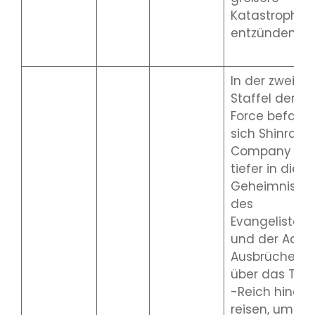
Katastrophe 
entzünden.
In der zweiten
Staffel der Fir
Force befasst
sich Shinra u
Company 8
tiefer in die
Geheimnisse
des
Evangelisten
und der Adoll
Ausbrüche, di
über das Tok
-Reich hinaus
reisen, um