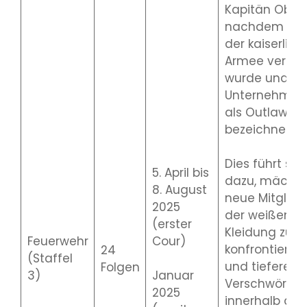
Kapitän Obi,
nachdem er 
der kaiserlich
Armee verhaf
wurde und d
Unternehmen
als Outlaws
bezeichnet wi
Dies führt sie
5. April bis
dazu, mächti
8. August
neue Mitglied
2025
der weißen
(erster
Kleidung zu
Feuerwehr
Cour)
konfrontieren
24
(Staffel
und tiefere
Folgen
3)
Januar
Verschwörun
2025
innerhalb des