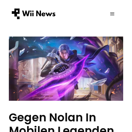
Zum
Inhalt
MENÜ
springen
Gegen Nolan In
Mobilen Legenden