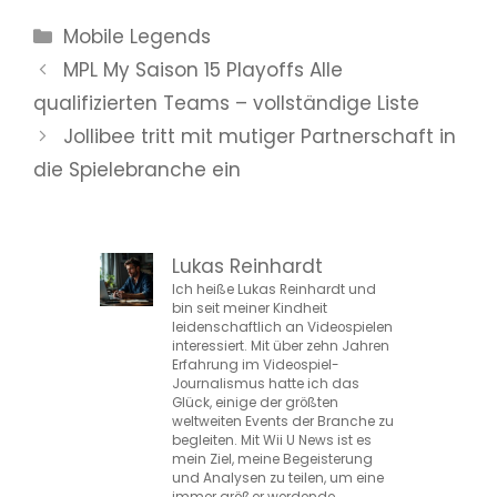
Kategorien
Mobile Legends
MPL My Saison 15 Playoffs Alle
qualifizierten Teams – vollständige Liste
Jollibee tritt mit mutiger Partnerschaft in
die Spielebranche ein
Lukas Reinhardt
Ich heiße Lukas Reinhardt und
bin seit meiner Kindheit
leidenschaftlich an Videospielen
interessiert. Mit über zehn Jahren
Erfahrung im Videospiel-
Journalismus hatte ich das
Glück, einige der größten
weltweiten Events der Branche zu
begleiten. Mit Wii U News ist es
mein Ziel, meine Begeisterung
und Analysen zu teilen, um eine
immer größer werdende