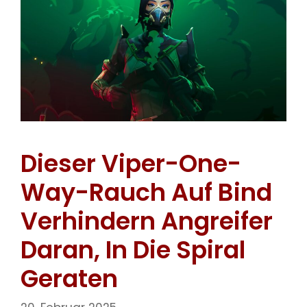
Dieser Viper-One-
Way-Rauch Auf Bind
Verhindern Angreifer
Daran, In Die Spiral
Geraten