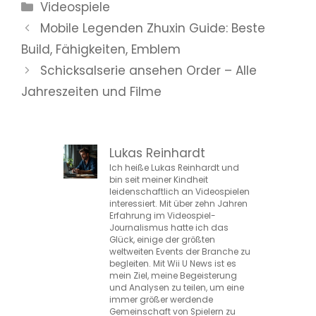
Kategorien
Videospiele
Mobile Legenden Zhuxin Guide: Beste
Build, Fähigkeiten, Emblem
Schicksalserie ansehen Order – Alle
Jahreszeiten und Filme
Lukas Reinhardt
Ich heiße Lukas Reinhardt und
bin seit meiner Kindheit
leidenschaftlich an Videospielen
interessiert. Mit über zehn Jahren
Erfahrung im Videospiel-
Journalismus hatte ich das
Glück, einige der größten
weltweiten Events der Branche zu
begleiten. Mit Wii U News ist es
mein Ziel, meine Begeisterung
und Analysen zu teilen, um eine
immer größer werdende
Gemeinschaft von Spielern zu