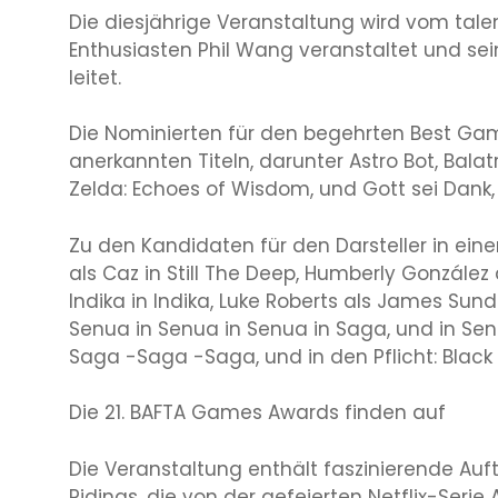
Die diesjährige Veranstaltung wird vom tal
Enthusiasten Phil Wang veranstaltet und se
leitet.
Die Nominierten für den begehrten Best Ga
anerkannten Titeln, darunter Astro Bot, Balat
Zelda: Echoes of Wisdom, und Gott sei Dank, S
Zu den Kandidaten für den Darsteller in ein
als Caz in Still The Deep, Humberly González 
Indika in Indika, Luke Roberts als James Sunde
Senua in Senua in Senua in Saga, und in Se
Saga -Saga -Saga, und in den Pflicht: Black
Die 21. BAFTA Games Awards finden auf
Die Veranstaltung enthält faszinierende Auftr
Ridings, die von der gefeierten Netflix-Serie