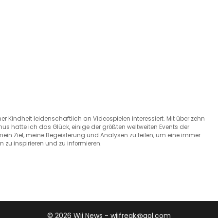
r Kindheit leidenschaftlich an Videospielen interessiert. Mit über zehn
s hatte ich das Glück, einige der größten weltweiten Events der
 mein Ziel, meine Begeisterung und Analysen zu teilen, um eine immer
zu inspirieren und zu informieren.
© 2026 Wii News - wiifreak@aol.com