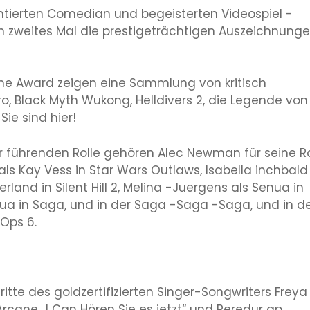
entierten Comedian und begeisterten Videospiel -
in zweites Mal die prestigeträchtigen Auszeichnung
me Award zeigen eine Sammlung von kritisch
ro, Black Myth Wukong, Helldivers 2, die Legende von
ie sind hier!
er führenden Rolle gehören Alec Newman für seine Ro
als Kay Vess in Star Wars Outlaws, Isabella inchbald
rland in Silent Hill 2, Melina -Juergens als Senua in
nua in Saga, und in der Saga -Saga -Saga, und in d
 Ops 6.
itte des goldzertifizierten Singer-Songwriters Freya
 Arcane „I Can Hören Sie es jetzt“ und Peredur ap