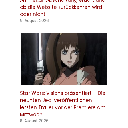
AnimeKai-Abschaltung erklärt und
ob die Website zurückkehren wird
oder nicht
9. August 2026
Star Wars: Visions präsentiert – Die
neunten Jedi veröffentlichen
letzten Trailer vor der Premiere am
Mittwoch
8. August 2026