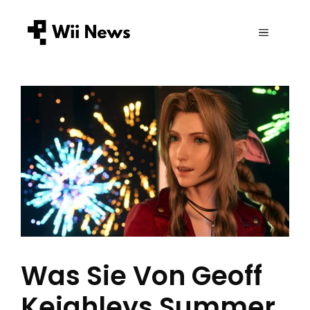
Zum
Inhalt
MENÜ
springen
Was Sie Von Geoff
Keighleys Summer