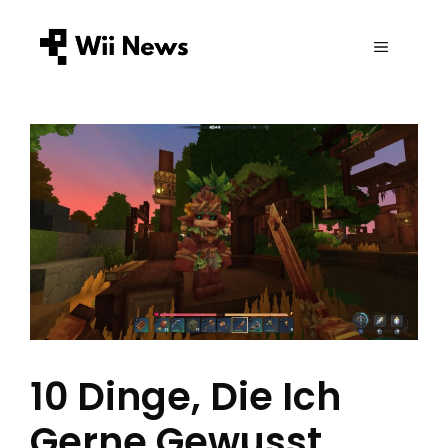
Zum
Inhalt
MENÜ
springen
10 Dinge, Die Ich
Gerne Gewusst