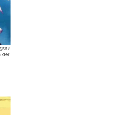
mgars
n der