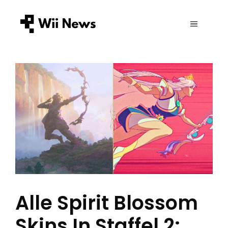
Zum
Inhalt
MENÜ
springen
Alle Spirit Blossom
Skins In Staffel 2: