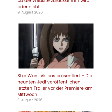
ob die Website zurückkehren wird
oder nicht
9. August 2026
Star Wars: Visions präsentiert – Die
neunten Jedi veröffentlichen
letzten Trailer vor der Premiere am
Mittwoch
8. August 2026