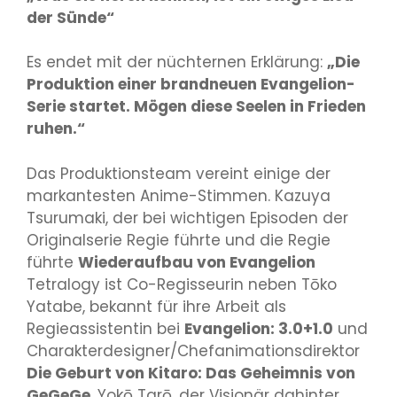
der Sünde“
Es endet mit der nüchternen Erklärung:
„Die
Produktion einer brandneuen Evangelion-
Serie startet. Mögen diese Seelen in Frieden
ruhen.“
Das Produktionsteam vereint einige der
markantesten Anime-Stimmen. Kazuya
Tsurumaki, der bei wichtigen Episoden der
Originalserie Regie führte und die Regie
führte
Wiederaufbau von Evangelion
Tetralogy ist Co-Regisseurin neben Tōko
Yatabe, bekannt für ihre Arbeit als
Regieassistentin bei
Evangelion: 3.0+1.0
und
Charakterdesigner/Chefanimationsdirektor
Die Geburt von Kitaro: Das Geheimnis von
GeGeGe
. Yokō Tarō, der Visionär dahinter