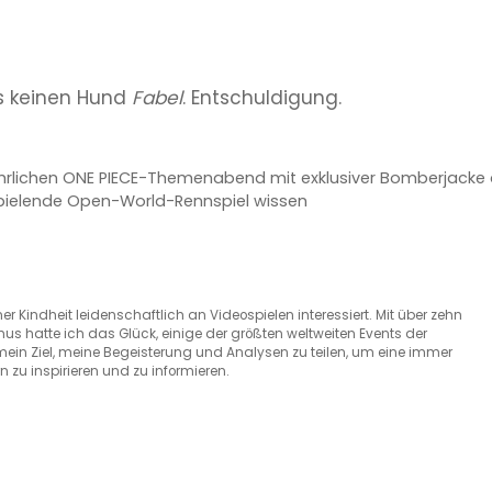
es keinen Hund
Fabel
. Entschuldigung.
jährlichen ONE PIECE-Themenabend mit exklusiver Bomberjacke
 spielende Open-World-Rennspiel wissen
r Kindheit leidenschaftlich an Videospielen interessiert. Mit über zehn
s hatte ich das Glück, einige der größten weltweiten Events der
 mein Ziel, meine Begeisterung und Analysen zu teilen, um eine immer
zu inspirieren und zu informieren.