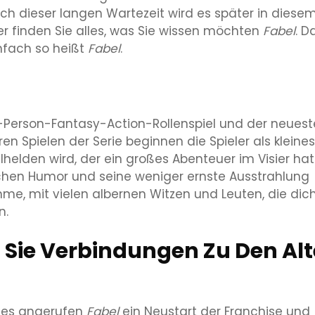
ch dieser langen Wartezeit wird es später in diese
er finden Sie alles, was Sie wissen möchten
Fabel
. D
infach so heißt
Fabel
.
Person-Fantasy-Action-Rollenspiel und der neuest
ren Spielen der Serie beginnen die Spieler als kleines
elhelden wird, der ein großes Abenteuer im Visier hat
schen Humor und seine weniger ernste Ausstrahlung
hme, mit vielen albernen Witzen und Leuten, die dic
n.
Sie Verbindungen Zu Den Al
ames angerufen
Fabel
ein Neustart der Franchise und