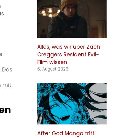
m
as
Alles, was wir über Zach
e
Creggers Resident Evil-
Film wissen
. Das
6. August 2026
h mit
ten
After God Manga tritt