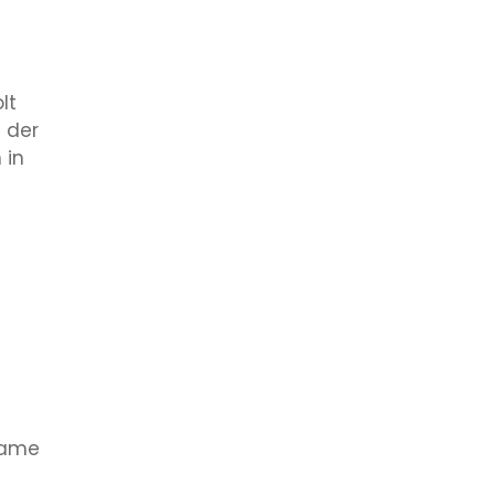
lt
t der
 in
Game