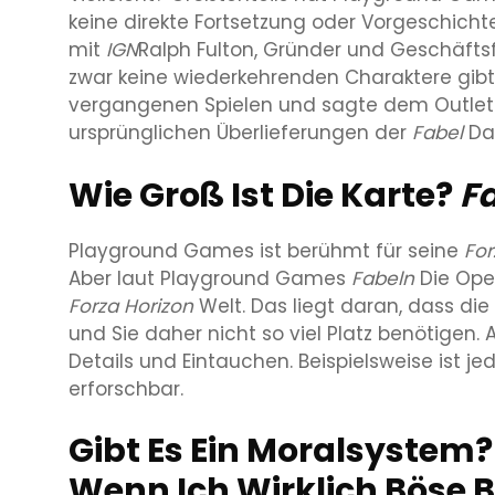
keine direkte Fortsetzung oder Vorgeschicht
mit
IGN
Ralph Fulton, Gründer und Geschäftsf
zwar keine wiederkehrenden Charaktere gibt
vergangenen Spielen und sagte dem Outlet: „
ursprünglichen Überlieferungen der
Fabel
Das
Wie Groß Ist Die Karte?
F
Playground Games ist berühmt für seine
For
Aber laut Playground Games
Fabeln
Die Ope
Forza Horizon
Welt. Das liegt daran, dass di
und Sie daher nicht so viel Platz benötigen.
Details und Eintauchen. Beispielsweise ist 
erforschbar.
Gibt Es Ein Moralsystem
Wenn Ich Wirklich Böse B