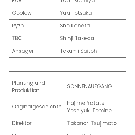
Poe
Tao Tsuchiya
Goolow
Yuki Totsuka
Ryzn
Sho Kaneta
TBC
Shinji Takeda
Ansager
Takumi Saitoh
Planung und
SONNENAUFGANG
Produktion
Hajime Yatate,
Originalgeschichte
Yoshiyuki Tomino
Direktor
Takanori Tsujimoto