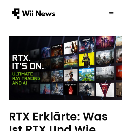
Zum
Inhalt
MENÜ
springen
RTX Erklärte: Was
Ist RTX Und Wie