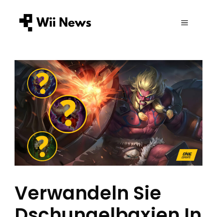
Zum
Inhalt
MENÜ
springen
Verwandeln Sie
Dschungelbaxien In