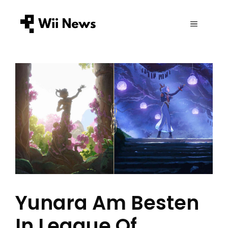
Zum
Inhalt
MENÜ
springen
Yunara Am Besten
In League Of