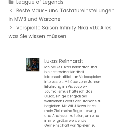
Kategorien
League of Legends
Beste Maus- und Tastatureinstellungen
in MW3 und Warzone
Verspielte Saison Infinity Nikki V1.6: Alles
was Sie wissen müssen
Lukas Reinhardt
Ich heiße Lukas Reinhardt und
bin seit meiner Kindheit
leidenschaftlich an Videospielen
interessiert. Mit über zehn Jahren
Erfahrung im Videospiel-
Journalismus hatte ich das
Glück, einige der größten
weltweiten Events der Branche zu
begleiten. Mit Wii U News ist es
mein Ziel, meine Begeisterung
und Analysen zu teilen, um eine
immer größer werdende
Gemeinschaft von Spielern zu